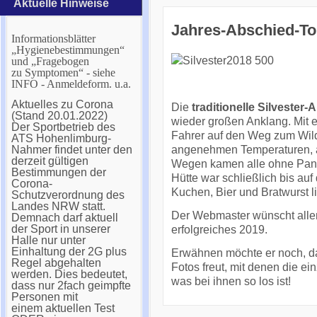
Aktuelle Hinweise
Jahres-Abschied-To
Informationsblätter
„Hygienebestimmungen“
und „Fragebogen
zu Symptomen“ - siehe
INFO - Anmeldeform. u.a.
Aktuelles zu Corona
Die
traditionelle Silvester-
(Stand 20.01.2022)
wieder großen Anklang. Mit 
Der Sportbetrieb des
Fahrer auf den Weg zum Wil
ATS Hohenlimburg-
angenehmen Temperaturen, a
Nahmer findet unter den
derzeit gültigen
Wegen kamen alle ohne Pann
Bestimmungen der
Hütte war schließlich bis auf 
Corona-
Kuchen, Bier und Bratwurst l
Schutzverordnung des
Landes NRW statt.
Der Webmaster wünscht allen
Demnach darf aktuell
der Sport in unserer
erfolgreiches 2019.
Halle nur unter
Einhaltung der 2G plus
Erwähnen möchte er noch, da
Regel abgehalten
Fotos freut, mit denen die e
werden. Dies bedeutet,
was bei ihnen so los ist!
dass nur 2fach geimpfte
Personen mit
einem aktuellen Test