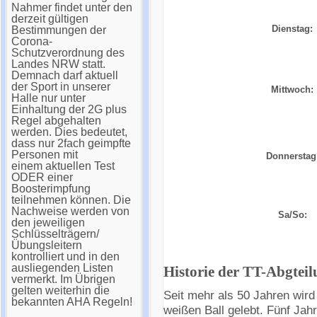
Nahmer findet unter den
derzeit gültigen
Dienstag:
Bestimmungen der
Corona-
Schutzverordnung des
Landes NRW statt.
Demnach darf aktuell
der Sport in unserer
Mittwoch:
Halle nur unter
Einhaltung der 2G plus
Regel abgehalten
werden. Dies bedeutet,
dass nur 2fach geimpfte
Personen mit
Donnerstag
einem aktuellen Test
ODER einer
Boosterimpfung
teilnehmen können. Die
Nachweise werden von
Sa/So:
den jeweiligen
Schlüsselträgern/
Übungsleitern
kontrolliert und in den
ausliegenden Listen
Historie der TT-Abgtei
vermerkt. Im Übrigen
gelten weiterhin die
Seit mehr als 50 Jahren wird
bekannten AHA Regeln!
weißen Ball gelebt. Fünf Jah