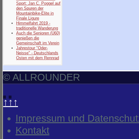
Sport: Jan C. Poggel auf
den Spuren der
Mountainbike-Elite in
Finale Ligure
Himmelfahrt 2019 -
traditionelle Wanderung
Auch die Senioren (Ü60)
genießen die
Gemeinschaft im Verein
Jahrestour "Oder-
Neisse" - Deutschlands
Osten mit dem Rennrad
© ALLROUNDER
↑↑↑
Impressum und Datenschut
Kontakt