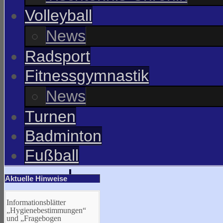
Volleyball
News
Radsport
Fitnessgymnastik
News
Turnen
Badminton
Fußball
Aktuelle Hinweise
Informationsblätter
„Hygienebestimmungen“
und „Fragebogen