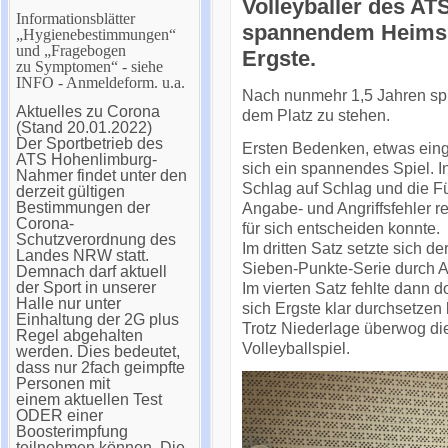
Volleyballer des AT
Informationsblätter
spannendem Heimspi
„Hygienebestimmungen“
und „Fragebogen
Ergste.
zu Symptomen“ - siehe
INFO - Anmeldeform. u.a.
Nach nunmehr 1,5 Jahren spiel
Aktuelles zu Corona
dem Platz zu stehen.
(Stand 20.01.2022)
Der Sportbetrieb des
Ersten Bedenken, etwas einge
ATS Hohenlimburg-
sich ein spannendes Spiel. I
Nahmer findet unter den
Schlag auf Schlag und die F
derzeit gültigen
Bestimmungen der
Angabe- und Angriffsfehler r
Corona-
für sich entscheiden konnte.
Schutzverordnung des
Im dritten Satz setzte sich d
Landes NRW statt.
Sieben-Punkte-Serie durch
Demnach darf aktuell
der Sport in unserer
Im vierten Satz fehlte dann 
Halle nur unter
sich Ergste klar durchsetzen 
Einhaltung der 2G plus
Trotz Niederlage überwog di
Regel abgehalten
Volleyballspiel.
werden. Dies bedeutet,
dass nur 2fach geimpfte
Personen mit
einem aktuellen Test
ODER einer
Boosterimpfung
teilnehmen können. Die