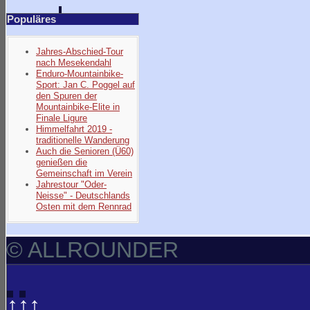
Populäres
Jahres-Abschied-Tour
nach Mesekendahl
Enduro-Mountainbike-
Sport: Jan C. Poggel auf
den Spuren der
Mountainbike-Elite in
Finale Ligure
Himmelfahrt 2019 -
traditionelle Wanderung
Auch die Senioren (Ü60)
genießen die
Gemeinschaft im Verein
Jahrestour "Oder-
Neisse" - Deutschlands
Osten mit dem Rennrad
© ALLROUNDER
↑↑↑