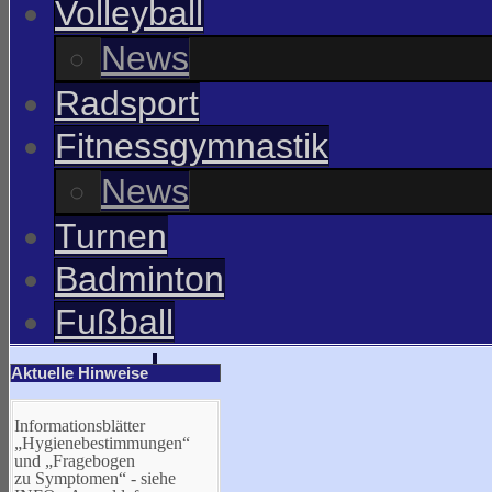
Volleyball
News
Radsport
Fitnessgymnastik
News
Turnen
Badminton
Fußball
Aktuelle Hinweise
Informationsblätter
„Hygienebestimmungen“
und „Fragebogen
zu Symptomen“ - siehe