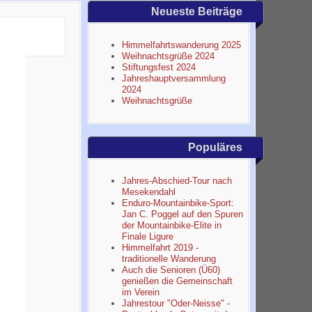
Neueste Beiträge
Himmelfahrtswanderung 2025
Weihnachtsgrüße 2024
Stiftungsfest 2024
Jahreshauptversammlung
2024
Weihnachtsgrüße
Populäres
Jahres-Abschied-Tour nach
Mesekendahl
Enduro-Mountainbike-Sport:
Jan C. Poggel auf den Spuren
der Mountainbike-Elite in
Finale Ligure
Himmelfahrt 2019 -
traditionelle Wanderung
Auch die Senioren (Ü60)
genießen die Gemeinschaft
im Verein
Jahrestour "Oder-Neisse" -