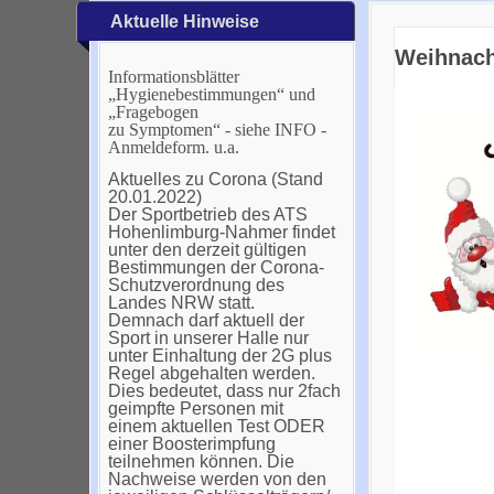
Aktuelle Hinweise
Weihnach
Informationsblätter
„Hygienebestimmungen“ und
„Fragebogen
zu Symptomen“ - siehe INFO -
Anmeldeform. u.a.
Aktuelles zu Corona (Stand
20.01.2022)
Der Sportbetrieb des ATS
Hohenlimburg-Nahmer findet
unter den derzeit gültigen
Bestimmungen der Corona-
Schutzverordnung des
Landes NRW statt.
Demnach darf aktuell der
Sport in unserer Halle nur
unter Einhaltung der 2G plus
Regel abgehalten werden.
Dies bedeutet, dass nur 2fach
geimpfte Personen mit
einem aktuellen Test ODER
einer Boosterimpfung
teilnehmen können. Die
Nachweise werden von den