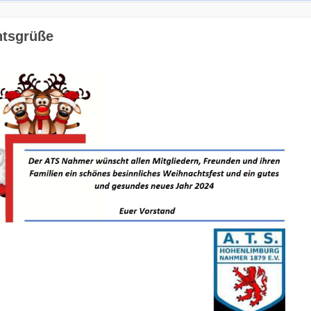
tsgrüße