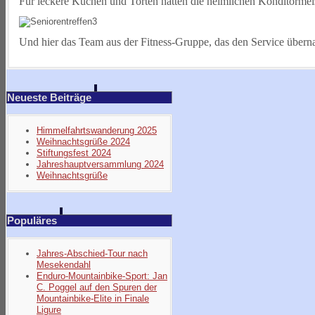
Für leckere Kuchen und Torten hatten die heimlichen Konditormeis
Und hier das Team aus der Fitness-Gruppe, das den Service übern
Neueste Beiträge
Himmelfahrtswanderung 2025
Weihnachtsgrüße 2024
Stiftungsfest 2024
Jahreshauptversammlung 2024
Weihnachtsgrüße
Populäres
Jahres-Abschied-Tour nach
Mesekendahl
Enduro-Mountainbike-Sport: Jan
C. Poggel auf den Spuren der
Mountainbike-Elite in Finale
Ligure