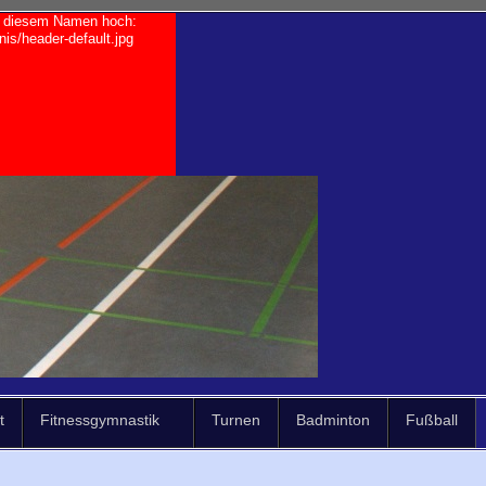
it diesem Namen hoch:
is/header-default.jpg
t
Fitnessgymnastik
Turnen
Badminton
Fußball